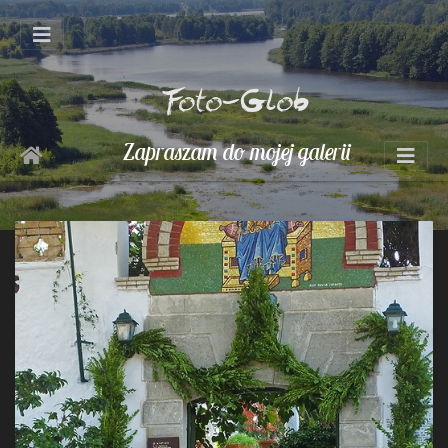
Foto-Glob
Zapraszam do mojej galerii